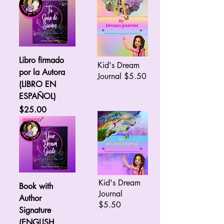
Libro firmado
Kid's Dream
por la Autora
Journal $5.50
(LIBRO EN
ESPAÑOL)
Price
$25.00
Kid's Dream
Book with
Journal
Author
$5.50
Signature
(ENGLISH