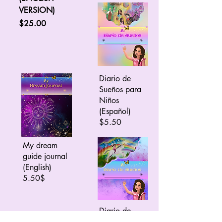
VERSION)
Price
$25.00
Diario de
Sueños para
Niños
(Español)
$5.50
My dream
guide journal
(English)
5.50$
Diario de
Sueños para